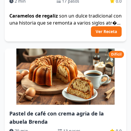
2 min
17 pasos
0.0
Caramelos de regaliz
son un dulce tradicional con
una historia que se remonta a varios siglos atr�...
Ver Receta
Difícil
Pastel de café con crema agria de la
abuela Brenda
70 min
13 pasos
0.0