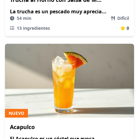
La trucha es un pescado muy aprecia...
54 min
Difícil
13 ingredientes
0
NUEVO
Acapulco
El Acapulco es un cóctel que evoca...