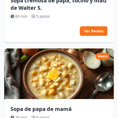
Sopa cremosa de papa, tocino y maíz
de Walter S.
60 min
5 pasos
Ver Receta
Medio
Sopa de papa de mamá
30 min
6 pasos