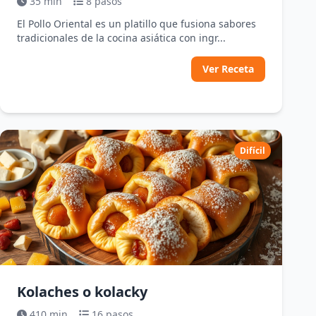
35 min
8 pasos
El Pollo Oriental es un platillo que fusiona sabores
tradicionales de la cocina asiática con ingr...
Ver Receta
Difícil
Kolaches o kolacky
410 min
16 pasos