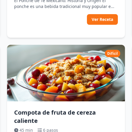
El Ponche de Té Mexicano: Historia y Origen El
ponche es una bebida tradicional muy popular e...
Ver Receta
Difícil
Compota de fruta de cereza
caliente
45 min
6 pasos