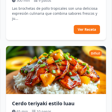
500 min
9 pasos
Las brochetas de pollo tropicales son una deliciosa
expresión culinaria que combina sabores frescos y
ju...
Ver Receta
Difícil
Cerdo teriyaki estilo luau
65 min
10 pasos