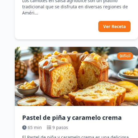
Los camotes en salsa agridulce son un platillo
tradicional que se disfruta en diversas regiones de
Améri...
Ver Receta
Difícil
Pastel de piña y caramelo crema
65 min
9 pasos
El Pastel de piña y caramelo crema es una deliciosa