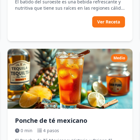
El batido del suroeste es una bebida refrescante y
nutritiva que tiene sus raíces en las regiones cálid...
Ver Receta
Medio
Ponche de té mexicano
0 min
4 pasos