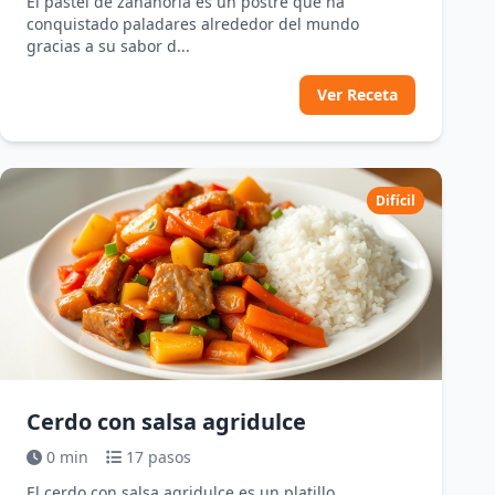
El pastel de zanahoria es un postre que ha
conquistado paladares alrededor del mundo
gracias a su sabor d...
Ver Receta
Difícil
Cerdo con salsa agridulce
0 min
17 pasos
El cerdo con salsa agridulce es un platillo