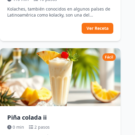
Kolaches, también conocidos en algunos países de
Latinoamérica como kolacky, son una del...
Ver Receta
Fácil
Piña colada ii
0 min
2 pasos