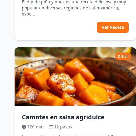
El dip de piña y nuez es una receta deliciosa y muy
popular en diversas regiones de Latinoamérica,
espe...
Ver Receta
Difícil
Camotes en salsa agridulce
120 min
12 pasos