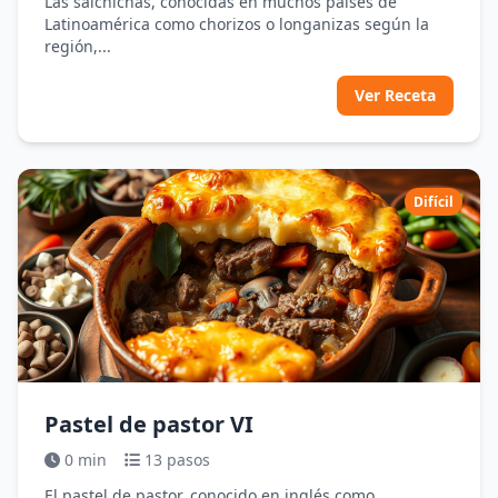
Las salchichas, conocidas en muchos países de
Latinoamérica como chorizos o longanizas según la
región,...
Ver Receta
Difícil
Pastel de pastor VI
0 min
13 pasos
El pastel de pastor, conocido en inglés como