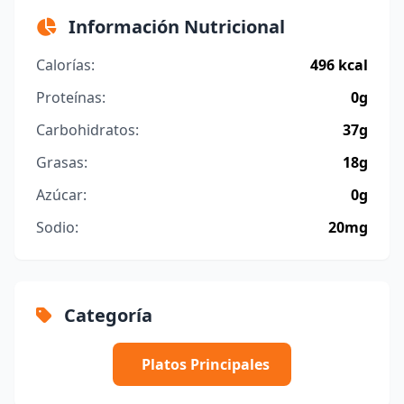
Información Nutricional
Calorías:
496 kcal
Proteínas:
0g
Carbohidratos:
37g
Grasas:
18g
Azúcar:
0g
Sodio:
20mg
Categoría
Platos Principales