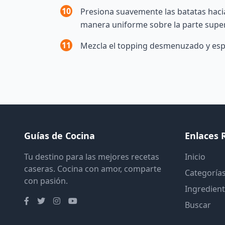
10
Presiona suavemente las batatas hacia
manera uniforme sobre la parte supe
11
Mezcla el topping desmenuzado y espo
Guías de Cocina
Enlaces 
Tu destino para las mejores recetas
Inicio
caseras. Cocina con amor, comparte
Categoría
con pasión.
Ingredien
Buscar