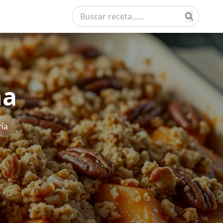
ña
ía