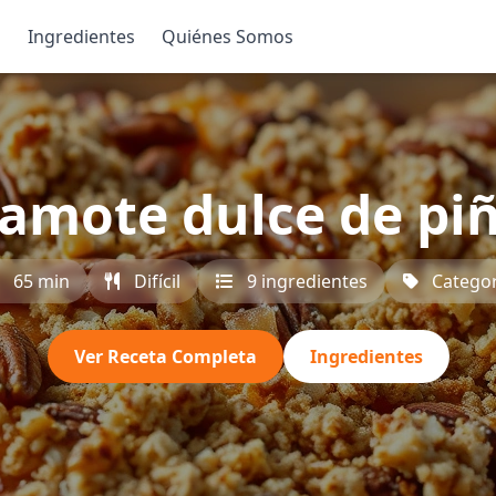
s
Ingredientes
Quiénes Somos
amote dulce de pi
65 min
Difícil
9 ingredientes
Categor
Ver Receta Completa
Ingredientes