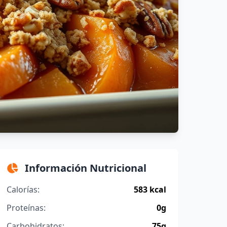
Información Nutricional
Calorías:
583 kcal
Proteínas:
0g
Carbohidratos:
75g