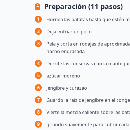
Preparación (11 pasos)
1
Hornea las batatas hasta que estén m
2
Deja enfriar un poco
3
Pela y corta en rodajas de aproximad
horno engrasada
4
Derrite las conservas con la mantequil
5
azúcar moreno
6
jengibre y curazao
7
Guardo la raíz de jengibre en el conge
8
Vierte la mezcla caliente sobre las bat
9
girando suavemente para cubrir cada