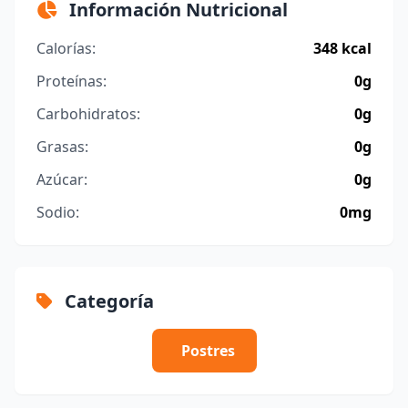
Información Nutricional
Calorías:
348 kcal
Proteínas:
0g
Carbohidratos:
0g
Grasas:
0g
Azúcar:
0g
Sodio:
0mg
Categoría
Postres