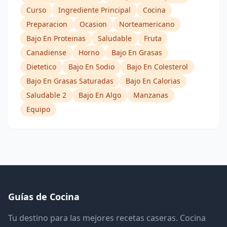
Curso
Ingrediente Principal
Cocina
Preparacion
Ocasion
Norteamericano
Bajo En Proteinas
Saludable
Fruta
Canadiense
Horno
Bajo En Grasas
Dietetico
Bajo En Sodio
Bajo En Colesterol
Bajo En Grasas Saturadas
Bajo En Calorias
Saludable 2
Bajo En Algo
Manzanas
Equipo
Guías de Cocina
Tu destino para las mejores recetas caseras. Cocina