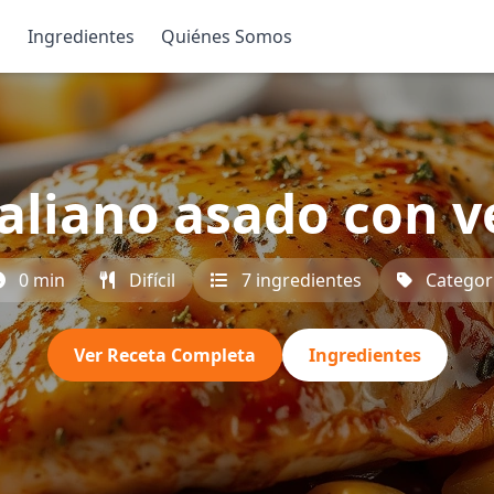
s
Ingredientes
Quiénes Somos
taliano asado con 
0 min
Difícil
7 ingredientes
Categor
Ver Receta Completa
Ingredientes