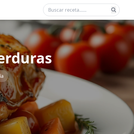
verduras
ía