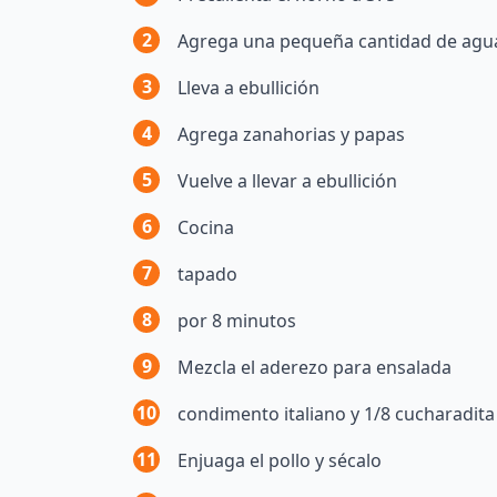
2
Agrega una pequeña cantidad de agua
3
Lleva a ebullición
4
Agrega zanahorias y papas
5
Vuelve a llevar a ebullición
6
Cocina
7
tapado
8
por 8 minutos
9
Mezcla el aderezo para ensalada
10
condimento italiano y 1/8 cucharadita
11
Enjuaga el pollo y sécalo