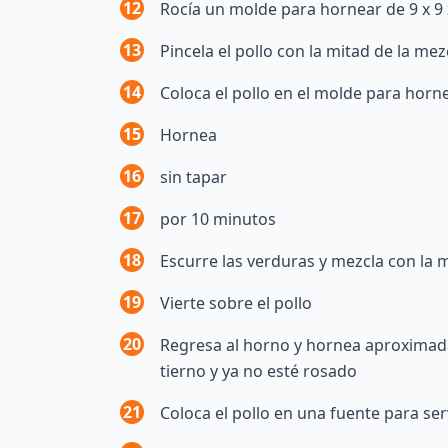
12
Rocía un molde para hornear de 9 x 9 
13
Pincela el pollo con la mitad de la me
14
Coloca el pollo en el molde para horn
15
Hornea
16
sin tapar
17
por 10 minutos
18
Escurre las verduras y mezcla con la 
19
Vierte sobre el pollo
20
Regresa al horno y hornea aproximad
tierno y ya no esté rosado
21
Coloca el pollo en una fuente para ser