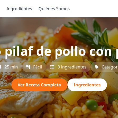
s
Ingredientes
Quiénes Somos
 pilaf de pollo con
25 min
Fácil
9 ingredientes
Categor
Ver Receta Completa
Ingredientes