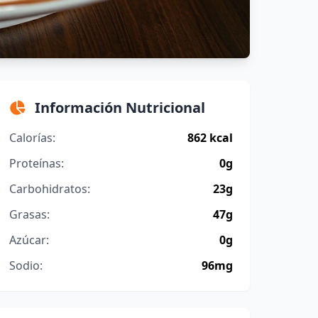
Información Nutricional
Calorías:
862 kcal
Proteínas:
0g
Carbohidratos:
23g
Grasas:
47g
Azúcar:
0g
Sodio:
96mg