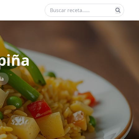
 piña
ía