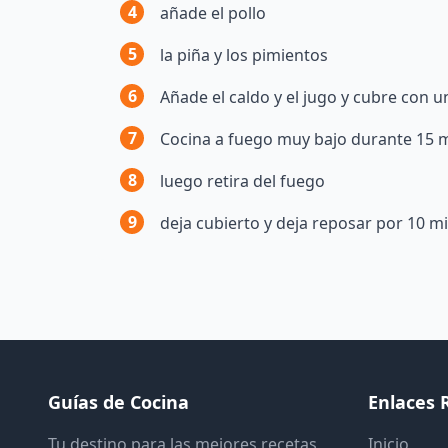
4
añade el pollo
5
la piña y los pimientos
6
Añade el caldo y el jugo y cubre con u
7
Cocina a fuego muy bajo durante 15 
8
luego retira del fuego
9
deja cubierto y deja reposar por 10 m
Guías de Cocina
Enlaces 
Tu destino para las mejores recetas
Inicio