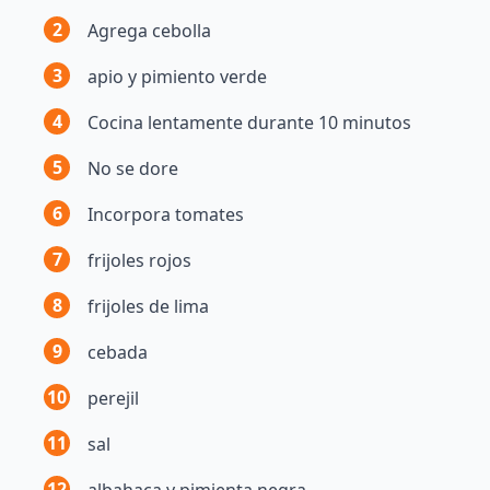
2
Agrega cebolla
3
apio y pimiento verde
4
Cocina lentamente durante 10 minutos
5
No se dore
6
Incorpora tomates
7
frijoles rojos
8
frijoles de lima
9
cebada
10
perejil
11
sal
12
albahaca y pimienta negra