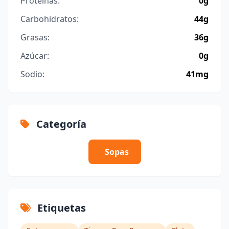
Proteínas:
0g
Carbohidratos:
44g
Grasas:
36g
Azúcar:
0g
Sodio:
41mg
Categoría
Sopas
Etiquetas