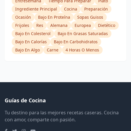
Entresemana
Tiempo Para Preparar
Plato
Ingrediente Principal
Cocina
Preparación
Ocasión
Bajo En Proteína
Sopas Guisos
Frijoles
Res
Alemana
Europea
Dietético
Bajo En Colesterol
Bajo En Grasas Saturadas
Bajo En Calorías
Bajo En Carbohidratos
Bajo En Algo
Carne
4 Horas O Menos
Guías de Cocina
Tu destino para las mejores recetas caseras. Cocina
con amor, comparte con pasión.