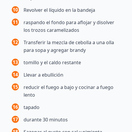
10
Revolver el líquido en la bandeja
11
raspando el fondo para aflojar y disolver
los trozos caramelizados
12
Transferir la mezcla de cebolla a una olla
para sopa y agregar brandy
13
tomillo y el caldo restante
14
Llevar a ebullición
15
reducir el fuego a bajo y cocinar a fuego
lento
16
tapado
17
durante 30 minutos
18
Sazonar al gusto con sal y pimienta