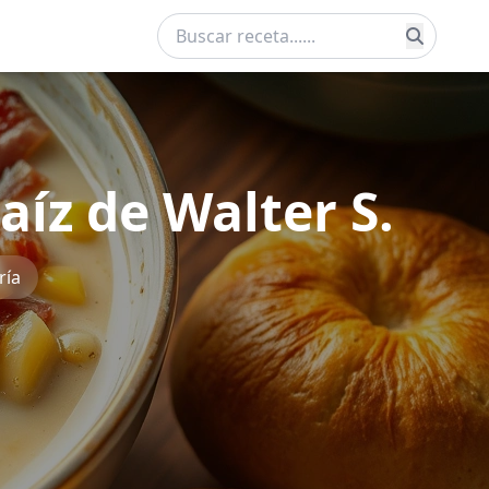
íz de Walter S.
ría