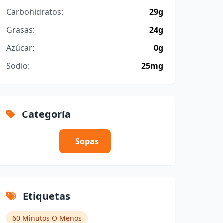
Carbohidratos:
29g
Grasas:
24g
Azúcar:
0g
Sodio:
25mg
Categoría
Sopas
Etiquetas
60 Minutos O Menos