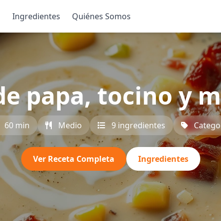
s
Ingredientes
Quiénes Somos
e papa, tocino y ma
60 min
Medio
9 ingredientes
Catego
Ver Receta Completa
Ingredientes