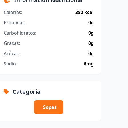
Información Nutricional
Calorías:
380 kcal
Proteínas:
0g
Carbohidratos:
0g
Grasas:
0g
Azúcar:
0g
Sodio:
6mg
Categoría
Sopas