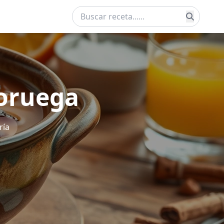
noruega
ría