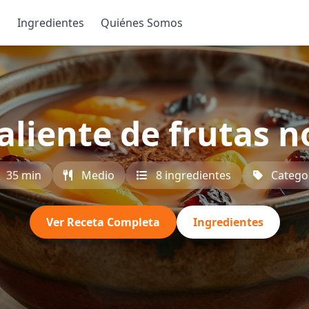
s
Ingredientes
Quiénes Somos
aliente de frutas 
35 min
Medio
8 ingredientes
Catego
Ver Receta Completa
Ingredientes