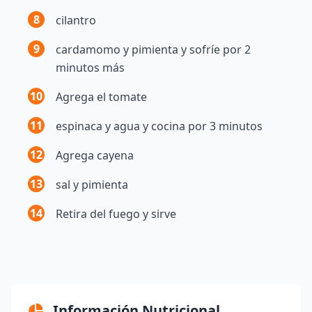
8
cilantro
9
cardamomo y pimienta y sofríe por 2
minutos más
10
Agrega el tomate
11
espinaca y agua y cocina por 3 minutos
12
Agrega cayena
13
sal y pimienta
14
Retira del fuego y sirve
Información Nutricional