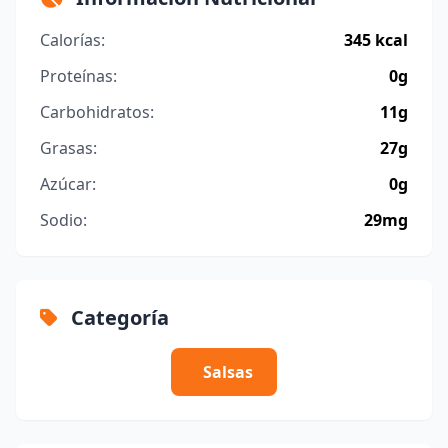
Calorías:
345 kcal
Proteínas:
0g
Carbohidratos:
11g
Grasas:
27g
Azúcar:
0g
Sodio:
29mg
Categoría
Salsas