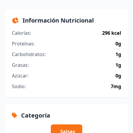
Información Nutricional
Calorías:
296 kcal
Proteínas:
0g
Carbohidratos:
1g
Grasas:
1g
Azúcar:
0g
Sodio:
7mg
Categoría
Salsas