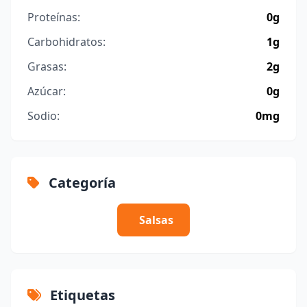
Proteínas:
0g
Carbohidratos:
1g
Grasas:
2g
Azúcar:
0g
Sodio:
0mg
Categoría
Salsas
Etiquetas