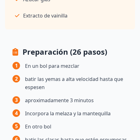
Extracto de vainilla
Preparación (26 pasos)
1
En un bol para mezclar
2
batir las yemas a alta velocidad hasta que
espesen
3
aproximadamente 3 minutos
4
Incorpora la melaza y la mantequilla
5
En otro bol
6
batir las claras hasta que estén espumosas