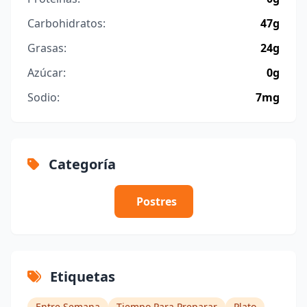
Carbohidratos:
47g
Grasas:
24g
Azúcar:
0g
Sodio:
7mg
Categoría
Postres
Etiquetas
Entre Semana
Tiempo Para Preparar
Plato