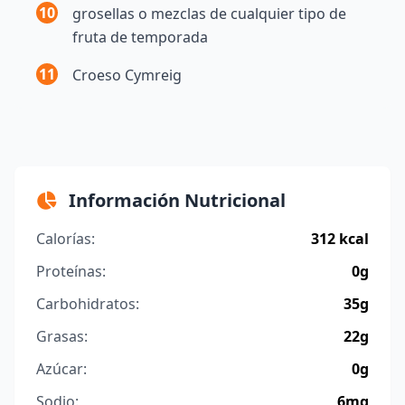
10
grosellas o mezclas de cualquier tipo de
fruta de temporada
11
Croeso Cymreig
Información Nutricional
Calorías:
312 kcal
Proteínas:
0g
Carbohidratos:
35g
Grasas:
22g
Azúcar:
0g
Sodio:
6mg