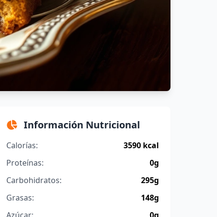
Información Nutricional
Calorías:
3590 kcal
Proteínas:
0g
Carbohidratos:
295g
Grasas:
148g
Azúcar:
0g