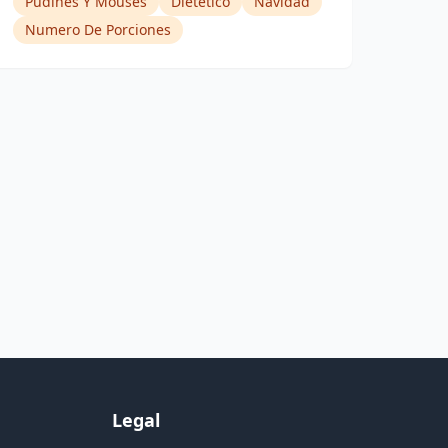
Pudines Y Mouses
Dietético
Navidad
Numero De Porciones
Legal