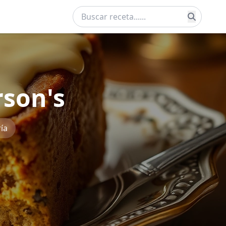
rson's
ía