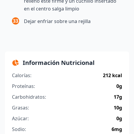
relleno esté firme y un cuchillo insertado
en el centro salga limpio
33
Dejar enfriar sobre una rejilla
Información Nutricional
Calorías:
212 kcal
Proteínas:
0g
Carbohidratos:
17g
Grasas:
10g
Azúcar:
0g
Sodio:
6mg