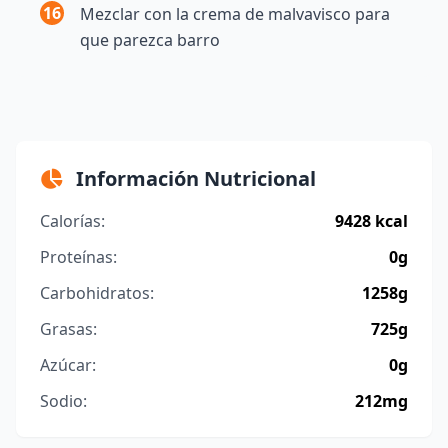
16
Mezclar con la crema de malvavisco para
que parezca barro
Información Nutricional
Calorías:
9428 kcal
Proteínas:
0g
Carbohidratos:
1258g
Grasas:
725g
Azúcar:
0g
Sodio:
212mg