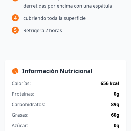
derretidas por encima con una espátula
4
cubriendo toda la superficie
5
Refrigera 2 horas
Información Nutricional
Calorías:
656 kcal
Proteínas:
0g
Carbohidratos:
89g
Grasas:
60g
Azúcar:
0g