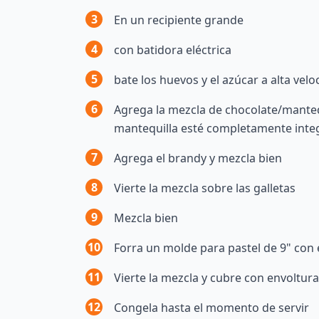
3
En un recipiente grande
4
con batidora eléctrica
5
bate los huevos y el azúcar a alta vel
6
Agrega la mezcla de chocolate/mantequ
mantequilla esté completamente inte
7
Agrega el brandy y mezcla bien
8
Vierte la mezcla sobre las galletas
9
Mezcla bien
10
Forra un molde para pastel de 9" con 
11
Vierte la mezcla y cubre con envoltura
12
Congela hasta el momento de servir