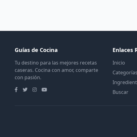
Guías de Cocina
Enlaces 
Tu destino para las mejores recetas
Inicio
caseras. Cocina con amor, comparte
Categoría
con pasión.
Ingredien
Buscar