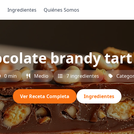
s
Ingredientes
Quiénes Somos
colate brandy tart 
0 min
Medio
7 ingredientes
Categor
Ver Receta Completa
Ingredientes