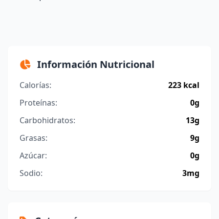
Información Nutricional
Calorías:
223 kcal
Proteínas:
0g
Carbohidratos:
13g
Grasas:
9g
Azúcar:
0g
Sodio:
3mg