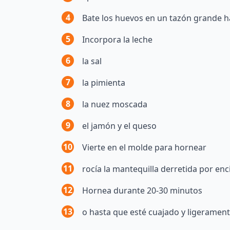
4
Bate los huevos en un tazón grande 
5
Incorpora la leche
6
la sal
7
la pimienta
8
la nuez moscada
9
el jamón y el queso
10
Vierte en el molde para hornear
11
rocía la mantequilla derretida por en
12
Hornea durante 20-30 minutos
13
o hasta que esté cuajado y ligeramen