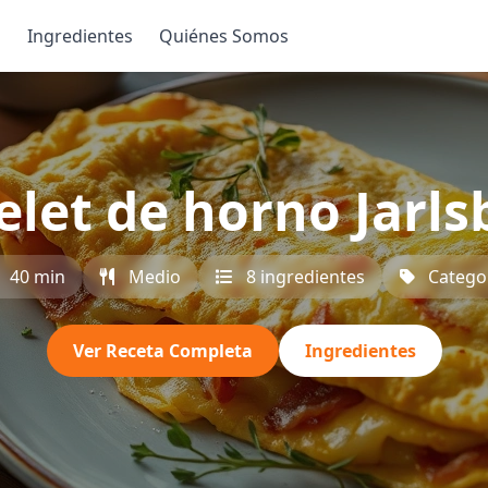
s
Ingredientes
Quiénes Somos
let de horno Jarls
40 min
Medio
8 ingredientes
Catego
Ver Receta Completa
Ingredientes