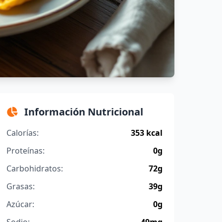
Información Nutricional
Calorías:
353 kcal
Proteínas:
0g
Carbohidratos:
72g
Grasas:
39g
Azúcar:
0g