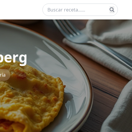
berg
ría