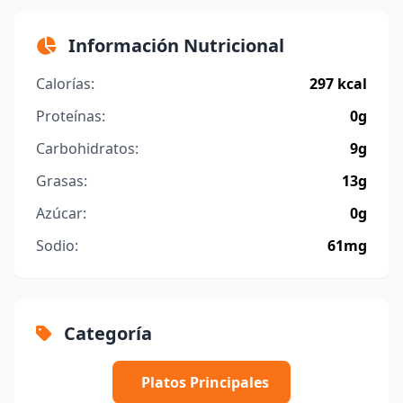
Información Nutricional
Calorías:
297 kcal
Proteínas:
0g
Carbohidratos:
9g
Grasas:
13g
Azúcar:
0g
Sodio:
61mg
Categoría
Platos Principales