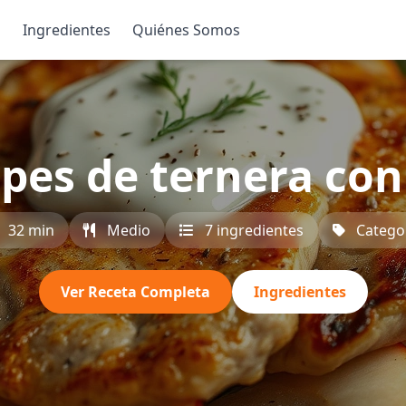
s
Ingredientes
Quiénes Somos
pes de ternera co
32 min
Medio
7 ingredientes
Catego
Ver Receta Completa
Ingredientes