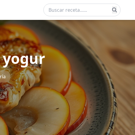
n yogur
ría