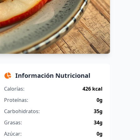
Información Nutricional
Calorías:
426 kcal
Proteínas:
0g
Carbohidratos:
35g
Grasas:
34g
Azúcar:
0g