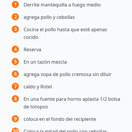
1
Derrite mantequilla a fuego medio
2
agrega pollo y cebollas
3
Cocina el pollo hasta que esté apenas
cocido
4
Reserva
5
En un tazón mezcla
6
agrega sopa de pollo cremosa sin diluir
7
caldo y Rotel
8
En una fuente para horno aplasta 1/2 bolsa
de totopos
9
coloca en el fondo del recipiente
10
Coloca la mitad del pollo con cebollas