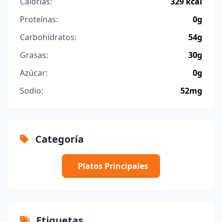
Calorías:
329 kcal
Proteínas:
0g
Carbohidratos:
54g
Grasas:
30g
Azúcar:
0g
Sodio:
52mg
Categoría
Platos Principales
Etiquetas