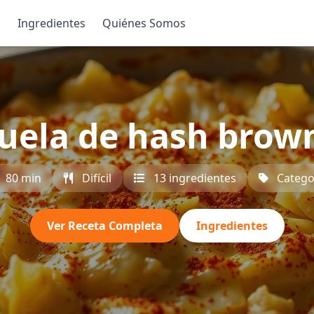
s
Ingredientes
Quiénes Somos
uela de hash brown
80 min
Difícil
13 ingredientes
Catego
Ver Receta Completa
Ingredientes