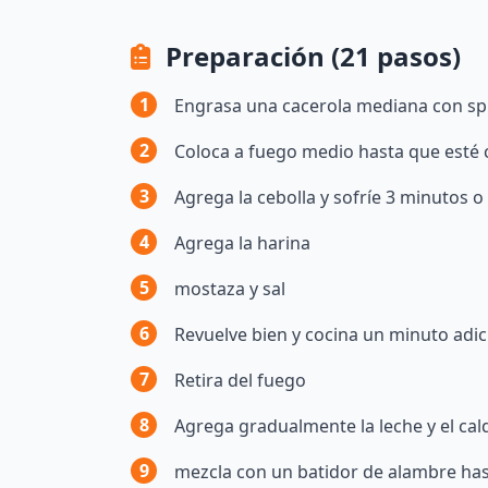
Preparación (21 pasos)
1
Engrasa una cacerola mediana con sp
2
Coloca a fuego medio hasta que esté 
3
Agrega la cebolla y sofríe 3 minutos o
4
Agrega la harina
5
mostaza y sal
6
Revuelve bien y cocina un minuto adic
7
Retira del fuego
8
Agrega gradualmente la leche y el cal
9
mezcla con un batidor de alambre has