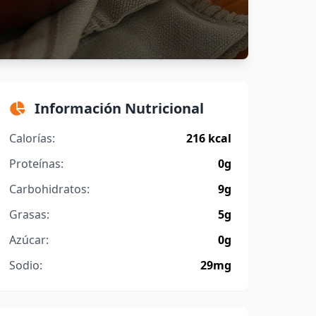
Información Nutricional
Calorías:
216 kcal
Proteínas:
0g
Carbohidratos:
9g
Grasas:
5g
Azúcar:
0g
Sodio:
29mg