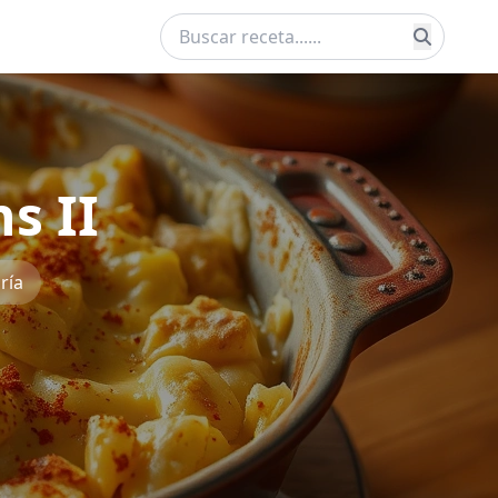
s II
ría