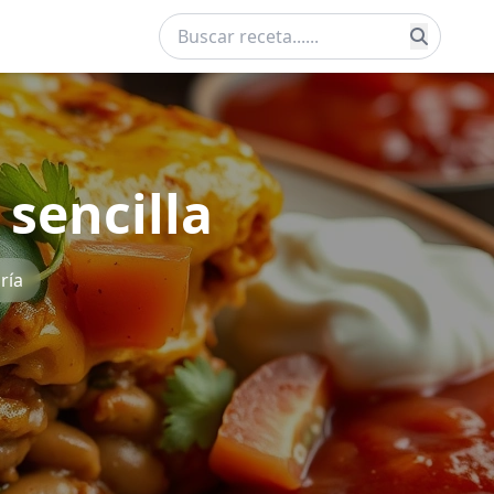
 sencilla
ría