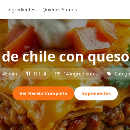
s
Ingredientes
Quiénes Somos
de chile con queso
45 min
Difícil
14 ingredientes
Catego
Ver Receta Completa
Ingredientes