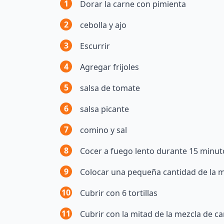
1
Dorar la carne con pimienta
2
cebolla y ajo
3
Escurrir
4
Agregar frijoles
5
salsa de tomate
6
salsa picante
7
comino y sal
8
Cocer a fuego lento durante 15 minut
9
Colocar una pequeña cantidad de la 
10
Cubrir con 6 tortillas
11
Cubrir con la mitad de la mezcla de c