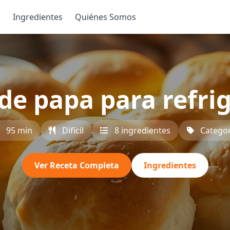
s
Ingredientes
Quiénes Somos
 de papa para refri
95 min
Difícil
8 ingredientes
Categor
Ver Receta Completa
Ingredientes