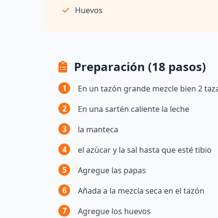
Huevos
Preparación (18 pasos)
1
En un tazón grande mezcle bien 2 taza
2
En una sartén caliente la leche
3
la manteca
4
el azúcar y la sal hasta que esté tibio
5
Agregue las papas
6
Añada a la mezcla seca en el tazón
7
Agregue los huevos