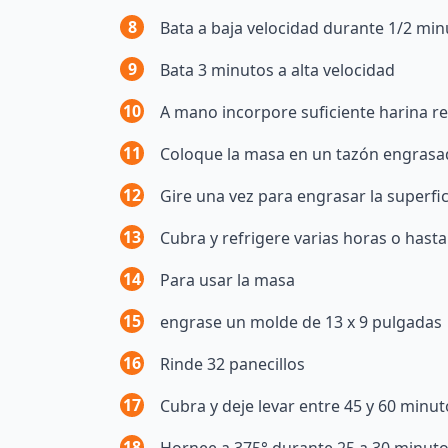
8
Bata a baja velocidad durante 1/2 min
9
Bata 3 minutos a alta velocidad
10
A mano incorpore suficiente harina r
11
Coloque la masa en un tazón engras
12
Gire una vez para engrasar la superfic
13
Cubra y refrigere varias horas o hast
14
Para usar la masa
15
engrase un molde de 13 x 9 pulgadas
16
Rinde 32 panecillos
17
Cubra y deje levar entre 45 y 60 minut
18