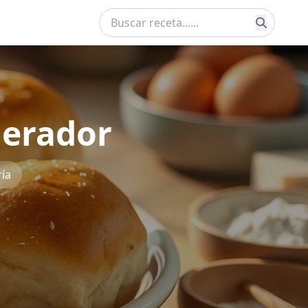
gerador
ía