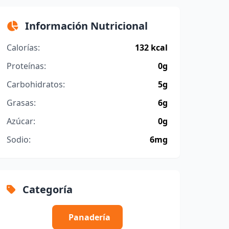
Información Nutricional
Calorías:
132 kcal
Proteínas:
0g
Carbohidratos:
5g
Grasas:
6g
Azúcar:
0g
Sodio:
6mg
Categoría
Panadería