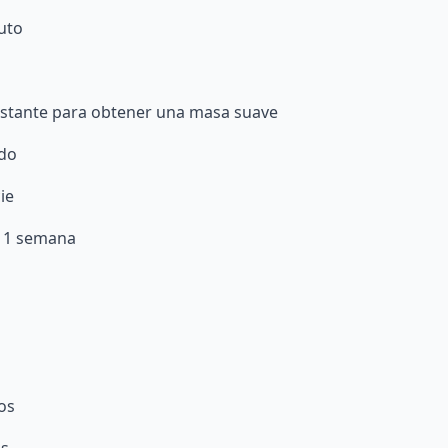
uto
estante para obtener una masa suave
ado
ie
a 1 semana
os