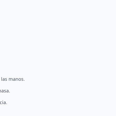
.
 las manos.
masa.
cia.