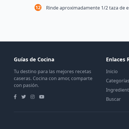
12
Rinde aproximadamente 1/2 taza de es
Guías de Cocina
Enlaces 
Tu destino para las mejores recetas
Inicio
caseras. Cocina con amor, comparte
Categoría
con pasión.
Ingredien
Buscar