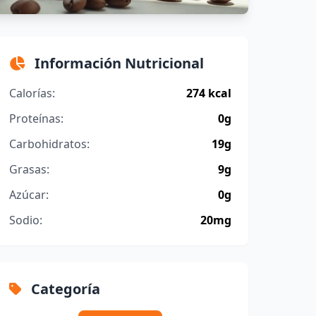
Información Nutricional
Calorías:
274 kcal
Proteínas:
0g
Carbohidratos:
19g
Grasas:
9g
Azúcar:
0g
Sodio:
20mg
Categoría