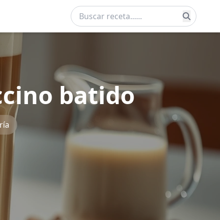
ccino batido
ría