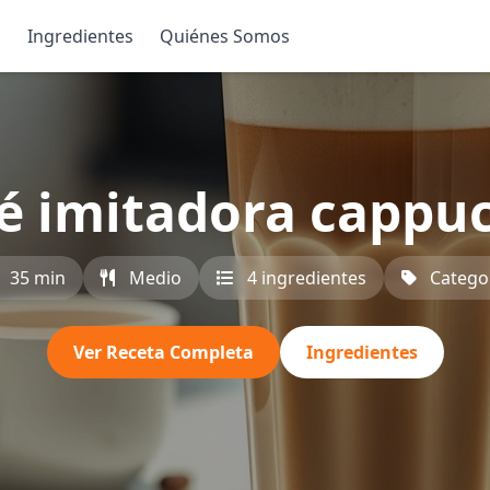
s
Ingredientes
Quiénes Somos
é imitadora cappu
35 min
Medio
4 ingredientes
Catego
Ver Receta Completa
Ingredientes