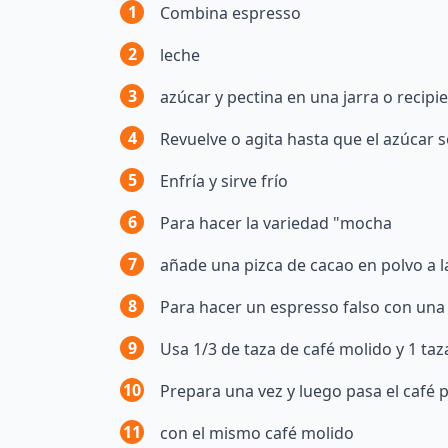
1
Combina espresso
2
leche
3
azúcar y pectina en una jarra o recipi
4
Revuelve o agita hasta que el azúcar s
5
Enfría y sirve frío
6
Para hacer la variedad "mocha
7
añade una pizca de cacao en polvo a 
8
Para hacer un espresso falso con una 
9
Usa 1/3 de taza de café molido y 1 ta
10
Prepara una vez y luego pasa el café
11
con el mismo café molido