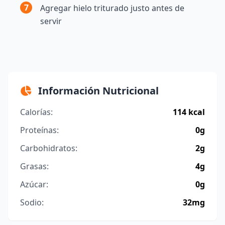
7
Agregar hielo triturado justo antes de
servir
Información Nutricional
Calorías:
114 kcal
Proteínas:
0g
Carbohidratos:
2g
Grasas:
4g
Azúcar:
0g
Sodio:
32mg