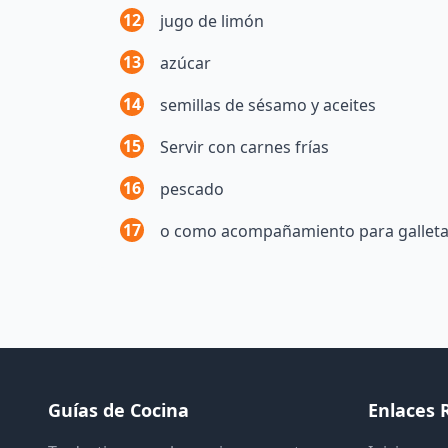
12
jugo de limón
13
azúcar
14
semillas de sésamo y aceites
15
Servir con carnes frías
16
pescado
17
o como acompañamiento para galletas
Guías de Cocina
Enlaces 