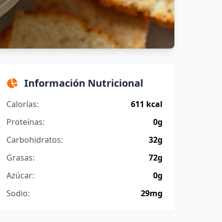
Información Nutricional
Calorías:
611 kcal
Proteínas:
0g
Carbohidratos:
32g
Grasas:
72g
Azúcar:
0g
Sodio:
29mg