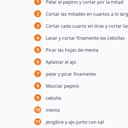
1
Pelar el pepino y cortar por la mitad
2
Cortar las mitades en cuartos a lo lar
3
Cortar cada cuarto en tiras y cortar la
4
Lavar y cortar finamente las cebollas
5
Picar las hojas de menta
6
Aplastar el ajo
7
pelar y picar finamente
8
Mezclar pepino
9
cebolla
10
menta
11
jengibre y ajo junto con sal