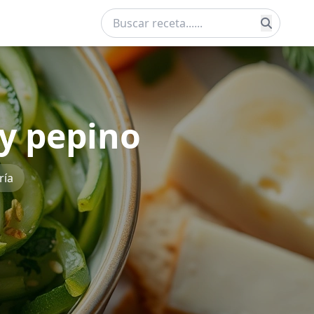
 y pepino
ría