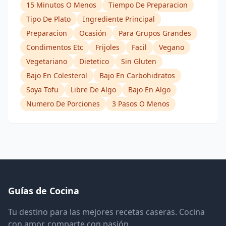
15 Minutos O Menos
Tiempo De Preparacion
Tipo De Plato
Ingrediente Principal
Preparacion
Ocasión
Para Grupos Grandes
Condimentos Etc
Frijoles
Facil
Vegano
Vegetariano
Dietetico
Sin Gluten
Bajo En Colesterol
Bajo En Carbohidratos
Soya Tofu
Libre De Algo
Bajo En Algo
Numero De Porciones
3 Pasos O Menos
Guías de Cocina
Tu destino para las mejores recetas caseras. Cocina
con amor, comparte con pasión.