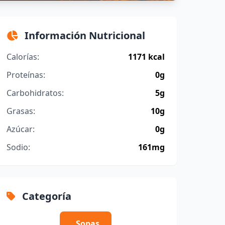
Información Nutricional
Calorías:
1171 kcal
Proteínas:
0g
Carbohidratos:
5g
Grasas:
10g
Azúcar:
0g
Sodio:
161mg
Categoría
Sopas