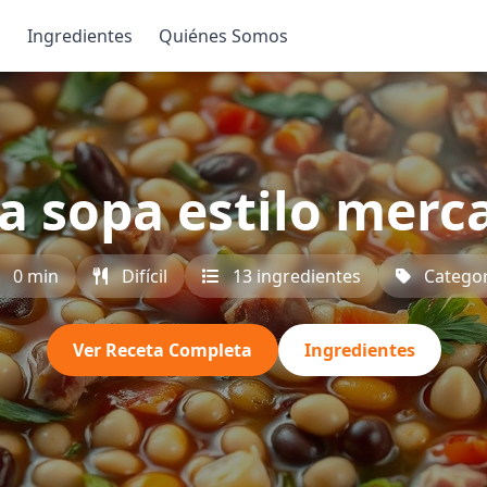
s
Ingredientes
Quiénes Somos
a sopa estilo merc
0 min
Difícil
13 ingredientes
Categor
Ver Receta Completa
Ingredientes