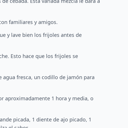
as de cebada. Esta variada mezcla le dará a
con familiares y amigos.
e y lave bien los frijoles antes de
he. Esto hace que los frijoles se
e agua fresca, un codillo de jamón para
o por aproximadamente 1 hora y media, o
ande picada, 1 diente de ajo picado, 1
za el sabor.