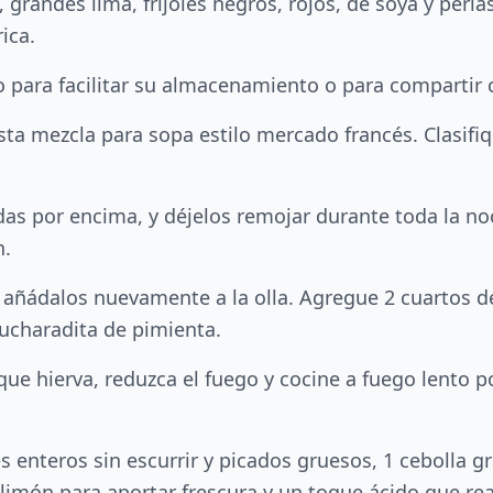
, grandes lima, frijoles negros, rojos, de soya y perl
ica.
o para facilitar su almacenamiento o para compartir 
esta mezcla para sopa estilo mercado francés. Clasifiqu
das por encima, y déjelos remojar durante toda la noc
n.
y añádalos nuevamente a la olla. Agregue 2 cuartos d
cucharadita de pimienta.
ez que hierva, reduzca el fuego y cocine a fuego lent
 enteros sin escurrir y picados gruesos, 1 cebolla gr
 limón para aportar frescura y un toque ácido que real