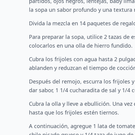
partidos, ojos negros, lentejas, baby lima
la sopa un sabor profundo y una textura r
Divida la mezcla en 14 paquetes de regal
Para preparar la sopa, utilice 2 tazas de 
colocarlos en una olla de hierro fundido.
Cubra los frijoles con agua hasta 2 pulga
ablanden y reduzcan el tiempo de cocció
Después del remojo, escurra los frijoles 
dar sabor, 1 1/4 cucharadita de sal y 1/4 
Cubra la olla y lleve a ebullición. Una v
hasta que los frijoles estén tiernos.
A continuación, agregue 1 lata de tomates
chile picado grueso y 1/4 taza de jugo de