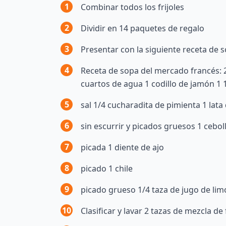
1
Combinar todos los frijoles
2
Dividir en 14 paquetes de regalo
3
Presentar con la siguiente receta de 
4
Receta de sopa del mercado francés: 
cuartos de agua 1 codillo de jamón 1 
5
sal 1/4 cucharadita de pimienta 1 lat
6
sin escurrir y picados gruesos 1 cebo
7
picada 1 diente de ajo
8
picado 1 chile
9
picado grueso 1/4 taza de jugo de li
10
Clasificar y lavar 2 tazas de mezcla de 