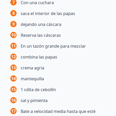
7
Con una cuchara
8
saca el interior de las papas
9
dejando una cáscara
10
Reserva las cáscaras
11
En un tazón grande para mezclar
12
combina las papas
13
crema agria
14
mantequilla
15
1 cdita de cebollín
16
sal y pimienta
17
Bate a velocidad media hasta que esté