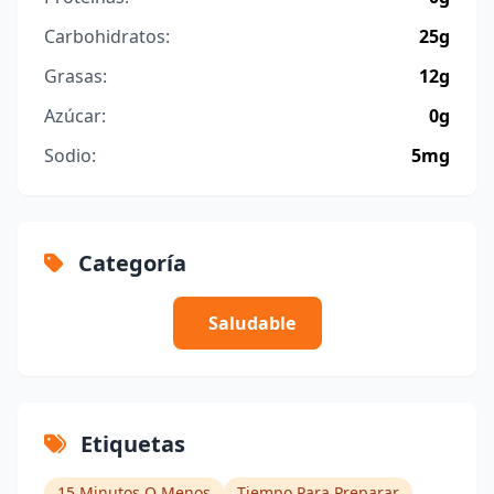
Carbohidratos:
25g
Grasas:
12g
Azúcar:
0g
Sodio:
5mg
Categoría
Saludable
Etiquetas
15 Minutos O Menos
Tiempo Para Preparar