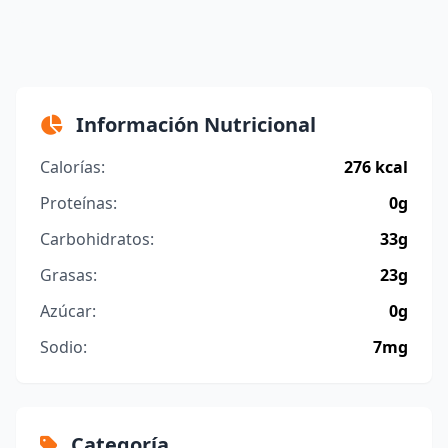
Información Nutricional
Calorías:
276 kcal
Proteínas:
0g
Carbohidratos:
33g
Grasas:
23g
Azúcar:
0g
Sodio:
7mg
Categoría