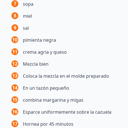
7
sopa
8
miel
9
sal
10
pimienta negra
11
crema agria y queso
12
Mezcla bien
13
Coloca la mezcla en el molde preparado
14
En un tazón pequeño
15
combina margarina y migas
16
Esparce uniformemente sobre la cazuela
17
Hornea por 45 minutos