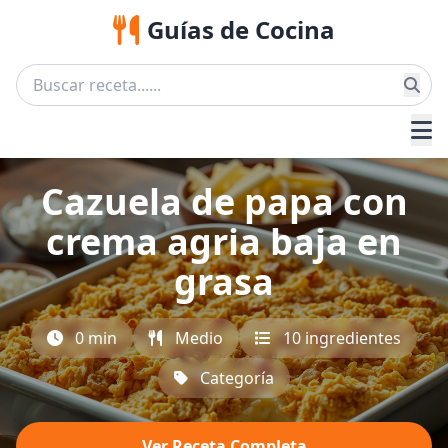
Guías de Cocina
Cazuela de papa con
crema agria baja en
grasa
0 min
Medio
10 ingredientes
Categoría
Ver Receta Completa