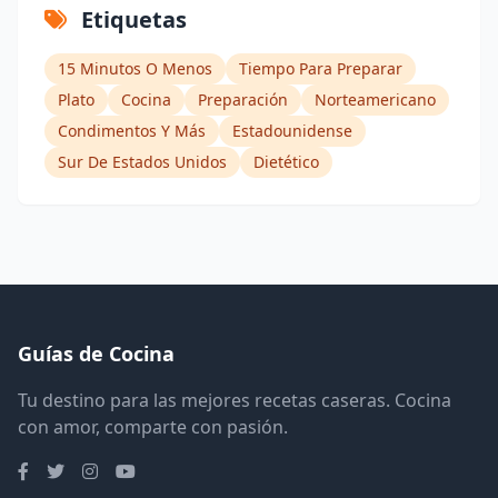
Etiquetas
15 Minutos O Menos
Tiempo Para Preparar
Plato
Cocina
Preparación
Norteamericano
Condimentos Y Más
Estadounidense
Sur De Estados Unidos
Dietético
Guías de Cocina
Tu destino para las mejores recetas caseras. Cocina
con amor, comparte con pasión.