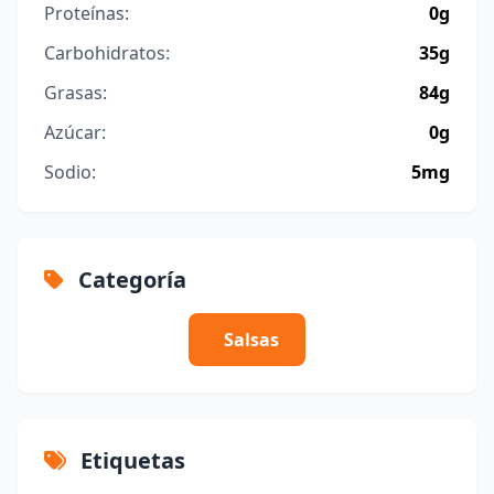
Proteínas:
0g
Carbohidratos:
35g
Grasas:
84g
Azúcar:
0g
Sodio:
5mg
Categoría
Salsas
Etiquetas