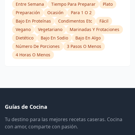
Entre Semana
Tiempo Para Preparar
Plato
Preparación
Ocasión
Para 1 O 2
Bajo En Proteínas
Condimentos Etc
Fácil
Vegano
Vegetariano
Marinadas Y Frotaciones
Dietético
Bajo En Sodio
Bajo En Algo
Número De Porciones
3 Pasos O Menos
4 Horas O Menos
Guías de Cocina
Tu destino para las mejores recetas caseras. Cocina
con amor, comparte con pasión.