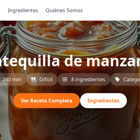
s
Ingredientes
Quiénes Somos
tequilla de manzan
240 min
Difícil
8 ingredientes
Catego
Ver Receta Completa
Ingredientes