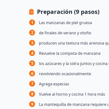
Preparación (9 pasos)
1
Las manzanas de piel gruesa
2
de finales de verano y otoño
3
producen una textura más arenosa q
4
Revuelve la compota de manzana
5
los azúcares y la sidra juntos y cocin
6
revolviendo ocasionalmente
7
Agrega especias
8
Vuelve al horno y cocina 1 hora más
9
La mantequilla de manzana requiere u