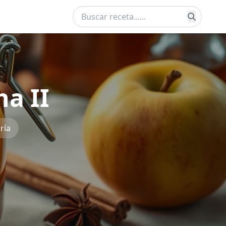
a II
ría