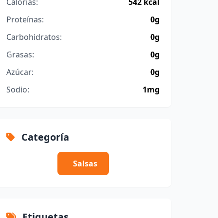
Calorías:
542 kcal
Proteínas:
0g
Carbohidratos:
0g
Grasas:
0g
Azúcar:
0g
Sodio:
1mg
Categoría
Salsas
Etiquetas