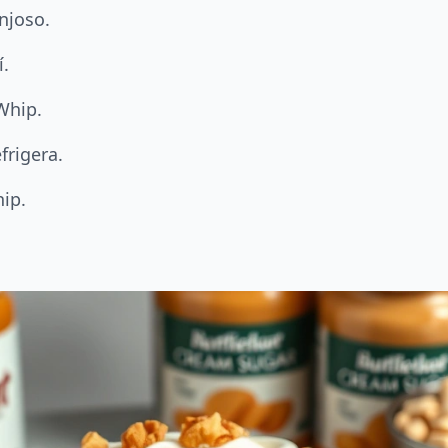
njoso.
í.
Whip.
frigera.
hip.