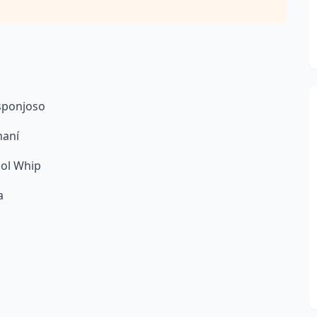
sponjoso
maní
ool Whip
a