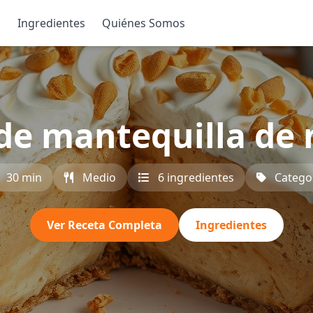
s
Ingredientes
Quiénes Somos
 de mantequilla de 
30 min
Medio
6 ingredientes
Catego
Ver Receta Completa
Ingredientes