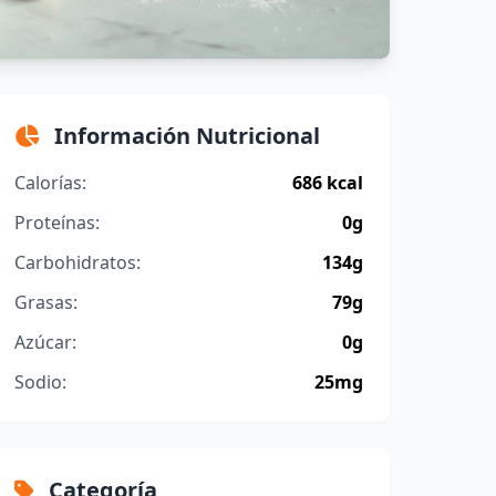
Información Nutricional
Calorías:
686 kcal
Proteínas:
0g
Carbohidratos:
134g
Grasas:
79g
Azúcar:
0g
Sodio:
25mg
Categoría