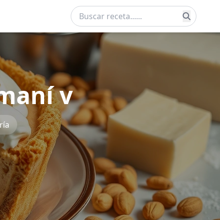
maní v
ría