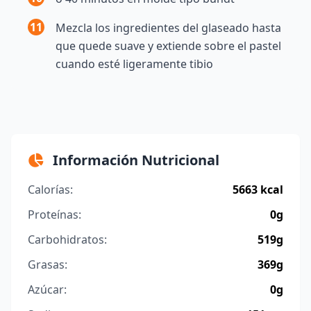
11
Mezcla los ingredientes del glaseado hasta
que quede suave y extiende sobre el pastel
cuando esté ligeramente tibio
Información Nutricional
Calorías:
5663 kcal
Proteínas:
0g
Carbohidratos:
519g
Grasas:
369g
Azúcar:
0g