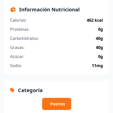
Información Nutricional
Calorías:
462 kcal
Proteínas:
0g
Carbohidratos:
40g
Grasas:
40g
Azúcar:
0g
Sodio:
11mg
Categoría
Postres