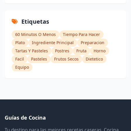
Etiquetas
60 Minutos O Menos
Tiempo Para Hacer
Plato
Ingrediente Principal
Preparacion
Tartas Y Pasteles
Postres
Fruta
Horno
Facil
Pasteles
Frutos Secos
Dietetico
Equipo
Guías de Cocina
Tu destino para las mejores recetas caseras. Cocina