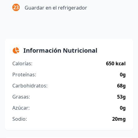
23
Guardar en el refrigerador
Información Nutricional
Calorías:
650 kcal
Proteínas:
0g
Carbohidratos:
68g
Grasas:
53g
Azúcar:
0g
Sodio:
20mg