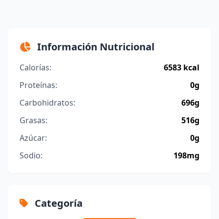
Información Nutricional
Calorías:
6583 kcal
Proteínas:
0g
Carbohidratos:
696g
Grasas:
516g
Azúcar:
0g
Sodio:
198mg
Categoría