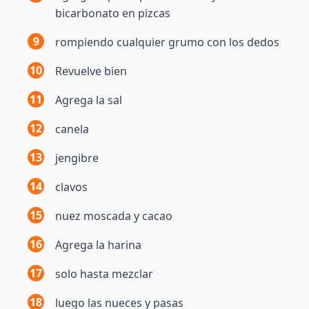
bicarbonato en pizcas
9
rompiendo cualquier grumo con los dedos
10
Revuelve bien
11
Agrega la sal
12
canela
13
jengibre
14
clavos
15
nuez moscada y cacao
16
Agrega la harina
17
solo hasta mezclar
18
luego las nueces y pasas