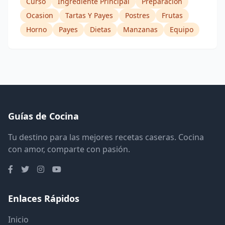
Curso
Ingrediente Principal
Preparacion
Ocasion
Tartas Y Payes
Postres
Frutas
Horno
Payes
Dietas
Manzanas
Equipo
Guías de Cocina
Tu destino para las mejores recetas caseras. Cocina
con amor, comparte con pasión.
Enlaces Rápidos
Inicio